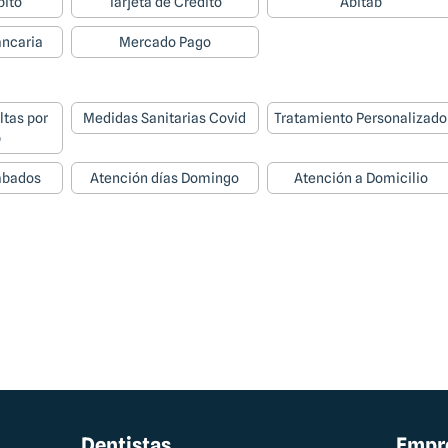
bito
Tarjeta de Credito
Abitab
ancaria
Mercado Pago
ltas por
Medidas Sanitarias Covid
Tratamiento Personalizado
p
ábados
Atención días Domingo
Atención a Domicilio
Dentistas
Empr