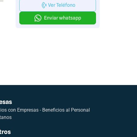
Ver Teléfono
Enviar whatsapp
esas
os con Empresas - Beneficios al Personal
tanos
tros