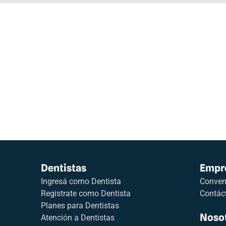
Dentistas
Empr
Ingresá como Dentista
Conveni
Registrate como Dentista
Contác
Planes para Dentistas
Noso
Atención a Dentistas