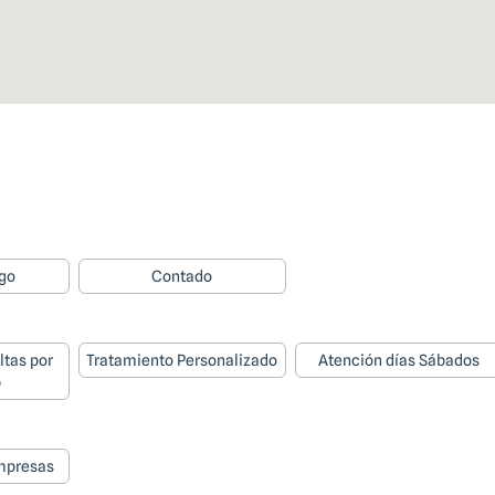
go
Contado
ltas por
Tratamiento Personalizado
Atención días Sábados
p
mpresas