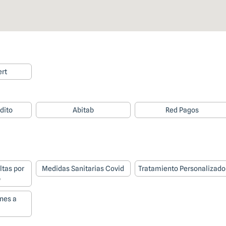
ert
edito
Abitab
Red Pagos
ltas por
Medidas Sanitarias Covid
Tratamiento Personalizado
p
nes a