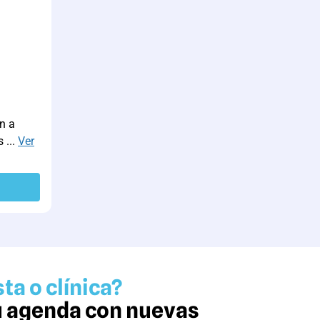
n a
 ...
Ver
ta o clínica?
tu agenda con nuevas